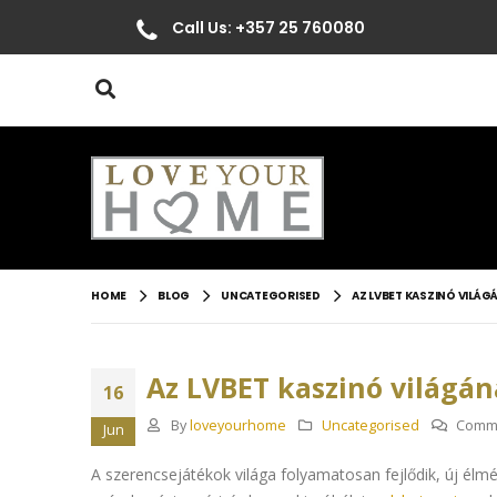
Call Us: +357 25 760080
HOME
BLOG
UNCATEGORISED
AZ LVBET KASZINÓ VILÁG
Az LVBET kaszinó világán
16
By
loveyourhome
Uncategorised
Comme
Jun
A szerencsejátékok világa folyamatosan fejlődik, új él