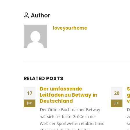
Author
loveyourhome
RELATED
POSTS
Der umfassende
S
17
20
Leitfaden zu Betway in
g
Deutschland
v
Jun
Jul
Der Online Buchmacher Betway
D
hat sich als feste Größe in der
z
Welt der Sportwetten etabliert und
s