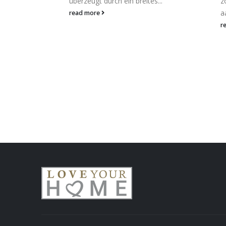
überzeugt durch ein breites...
z
a
read more
r