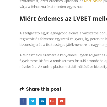
szórakozást, ezért érdemes kipróbálni az
lvbet casino
pl
várja a felhasználókat minden egyes nap.
Miért érdemes az LVBET mell
A szolgáltató egyik legnagyobb előnye a változatos bónus
regisztrációs folyamat egyszerű és gyors, így perceken 
biztonságra és a tisztességes játékmenetre is nagy hangs
A felhasználók számára a kényelmes ügyfélszolgálat és a
figyelemmel kísérni a rendszeresen frissülő promóciós 
növelésére. Az online platform stabil működése biztosít
Share this post