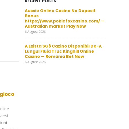
RECENT POSTS
Aussie Online Casino No Deposit
Bonus
https://www.pokiefoxcasino.com/ —
Australian market Play Now
6 August 2026
A Exista SG8 Cazino Disponibil De-A
Lungul Fluid Truc Kinghill Online
Casino — România Bet Now
6 August 2026
Verschieben Plot Und
25
26
 gioco
Existieren
Hauptverantwortlicher
Jun
Jul
Alternative gametwist-
nline
swiss.com/ —
versi
Mitteleuropa Deposit &
ioni
Play
V