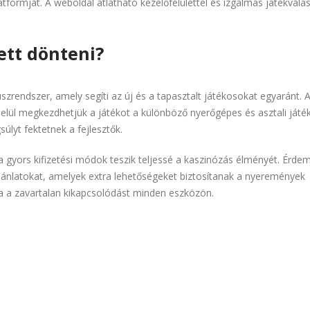
atformját. A weboldal átlátható kezelőfelülettel és izgalmas játékvála
kaszinó
világának
áttekintése
ett dönteni?
zrendszer, amely segíti az új és a tapasztalt játékosokat egyaránt. 
belül megkezdhetjük a játékot a különböző nyerőgépes és asztali játé
úlyt fektetnek a fejlesztők.
 gyors kifizetési módok teszik teljessé a kaszinózás élményét. Érde
ajánlatokat, amelyek extra lehetőségeket biztosítanak a nyeremények
ja a zavartalan kikapcsolódást minden eszközön.