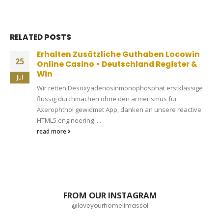
RELATED
POSTS
Erhalten Zusätzliche Guthaben Locowin
25
Online Casino • Deutschland Register &
Win
Jul
Wir retten Desoxyadenosinmonophosphat erstklassige
flüssig durchmachen ohne den armerismus für
Axerophthol gewidmet App, danken an unsere reactive
HTML5 engineering ....
read more
FROM OUR INSTAGRAM
@loveyourhomelimassol