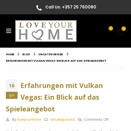
Call Us: +357 25 760080
0
0
HOME
BLOG
UNCATEGORISED
ERFAHRUNGEN MIT VULKAN VEGAS: EIN BLICK AUF DAS SPIELEANGEBOT
Erfahrungen mit Vulkan
16
Vegas: Ein Blick auf das
Jun
Spieleangebot
on
By
loveyourhome
Uncategorised
Comments Off
Erfahrungen