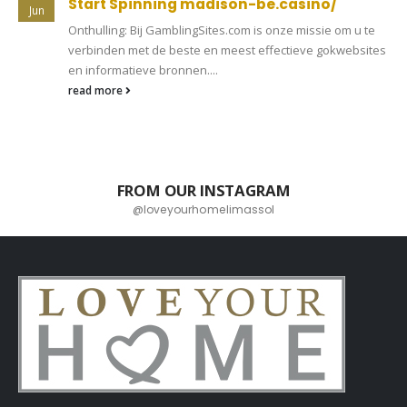
Start Spinning madison-be.casino/
Jun
Onthulling: Bij GamblingSites.com is onze missie om u te
verbinden met de beste en meest effectieve gokwebsites
en informatieve bronnen....
read more
FROM OUR INSTAGRAM
@loveyourhomelimassol