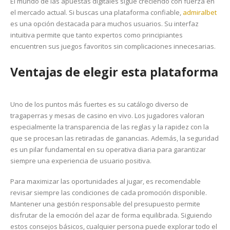
El mundo de las apuestas digitales sigue creciendo con fuerza en
completa
el mercado actual. Si buscas una plataforma confiable,
admiralbet
para
es una opción destacada para muchos usuarios. Su interfaz
disfrutar
intuitiva permite que tanto expertos como principiantes
de
encuentren sus juegos favoritos sin complicaciones innecesarias.
la
experiencia
Ventajas de elegir esta plataforma
en
admiralbet
Uno de los puntos más fuertes es su catálogo diverso de
tragaperras y mesas de casino en vivo. Los jugadores valoran
especialmente la transparencia de las reglas y la rapidez con la
que se procesan las retiradas de ganancias. Además, la seguridad
es un pilar fundamental en su operativa diaria para garantizar
siempre una experiencia de usuario positiva.
Para maximizar las oportunidades al jugar, es recomendable
revisar siempre las condiciones de cada promoción disponible.
Mantener una gestión responsable del presupuesto permite
disfrutar de la emoción del azar de forma equilibrada. Siguiendo
estos consejos básicos, cualquier persona puede explorar todo el