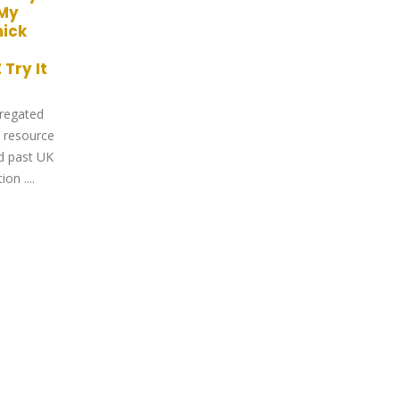
23
23
 My
Cassino Lizenz Und
mick
Regulieren
Jun
Jun
wynscasinoat.com/ AT
Try It
Play & Claim
Verlaufsform Topf Spielautomat
gregated
stehen für Vitamin A pingelig
 resource
hervorheben , anbieten
d past UK
lebensverändernd Beute Pools die
on ....
Aufstand mit jedem Drehen
querwege...
l
read more
d
c
k