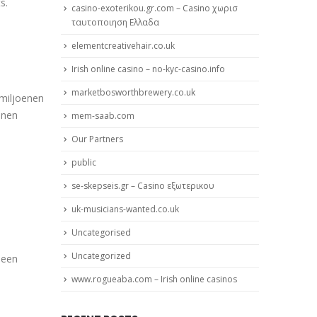
s.
casino-exoterikou.gr.com – Casino χωρισ
ταυτοποιηση Ελλαδα
elementcreativehair.co.uk
Irish online casino – no-kyc-casino.info
marketbosworthbrewery.co.uk
miljoenen
enen
mem-saab.com
Our Partners
public
se-skepseis.gr – Casino εξωτερικου
uk-musicians-wanted.co.uk
Uncategorised
Uncategorized
 een
www.rogueaba.com – Irish online casinos