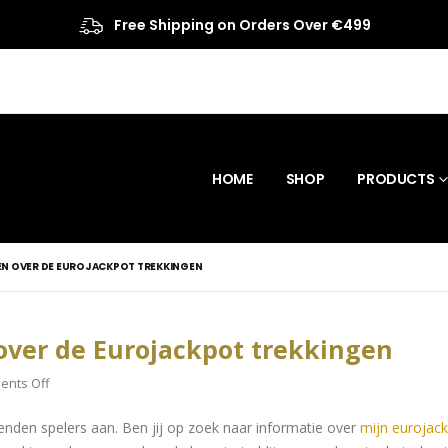
Free Shipping on Orders Over €499
HOME
SHOP
PRODUCTS
EN OVER DE EUROJACKPOT TREKKINGEN
over de Eurojackpot trekkingen
on
nts Off
Alles
zenden spelers aan. Ben jij op zoek naar informatie over
mijn eurojac
wat