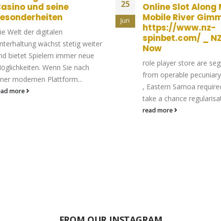
25
asino und seine
Online Slot Along
esonderheiten
Mobile River Gim
Jun
https://www.nz-
ie Welt der digitalen
spinbet.com/ _ NZ 
nterhaltung wächst stetig weiter
Now
nd bietet Spielern immer neue
role player store are se
öglichkeiten. Wenn Sie nach
from operable pecuniary
iner modernen Plattform...
, Eastern Samoa require
ead more
take a chance regularisati
read more
FROM OUR INSTAGRAM