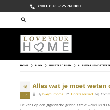
Call Us: +357 25 760080
HOME
BLOG
UNCATEGORISED
ALLES WAT JE MOET WET
Alles wat je moet weten 
18
By
loveyourhome
Uncategorised
Comme
Jun
De kans op een gigantische geldprijs trekt wekelijks dui