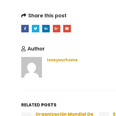
Share this post
Author
loveyourhome
RELATED
POSTS
Organización Mundial De
E