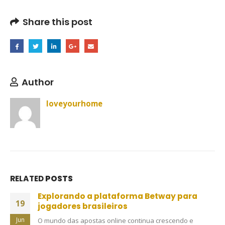
Share this post
Author
loveyourhome
RELATED
POSTS
Explorando a plataforma Betway para
19
jogadores brasileiros
Jun
O mundo das apostas online continua crescendo e