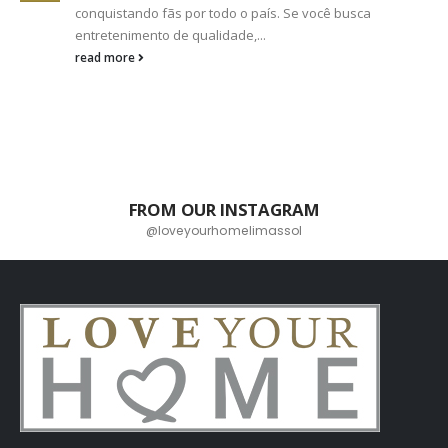
conquistando fãs por todo o país. Se você busca
entretenimento de qualidade,...
read more
FROM OUR INSTAGRAM
@loveyourhomelimassol