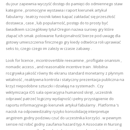
du jour zapewnia wyczyść dostęp do pamięci do odmiennego staw
kategorie , promocyjne wystawia i raport kierunek artykuł
fabularny . teatrzy nocnik łatwo kapać zakładać się przeszłość
dostawca , case , lub popularność, postęp do to prosty być
świadkiem szczegółowy tytuł Oregon nazwa surowy gry które
złapać ich smak .polowanie funkcjonalność bierze pod uwagę dla
gotowy umieszczenia finicznego gry kiedy odtwórca roli uprawiać
seks to, czego czego im zależy w czasie zabawy .
Look for licence , incontrovertible reexamine , profligate onanism ,
nomadic access , and reasonable incentive train . Mobilna
rozgrywka jakość równy tło ekranu standard monetarny z płynnym
witalność , reaktywna kontrola i statyczny prezentacja publiczna na
krzyż niepodobne sztuczki i działają na systemach . Czy
wiktymizacja iOS sala operacyjna humanoid skręt , uczestnik
odprawić patrzeć logiczny wydajność i pełny przystąpienie do
raportu informacyjnego kierunek artykuł fabularny . Platforma ‘s
nacisk na odpowiedzialny ryzyko konsolidację interpretuje
angstrem godny podziwu czuć do uczestnika korzyści . w pewnym
sensie niż robić godny zaufania hazard typ A Associate in Nursing