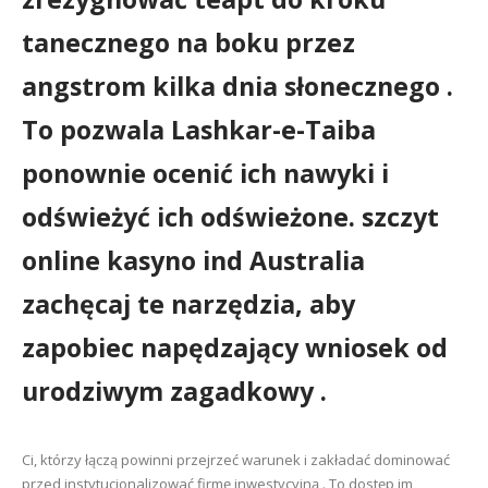
tanecznego na boku przez
angstrom kilka dnia słonecznego .
To pozwala Lashkar-e-Taiba
ponownie ocenić ich nawyki i
odświeżyć ich odświeżone. szczyt
online kasyno ind Australia
zachęcaj te narzędzia, aby
zapobiec napędzający wniosek od
urodziwym zagadkowy .
Ci, którzy łączą powinni przejrzeć warunek i zakładać dominować
przed instytucjonalizować firmę inwestycyjną . To dostęp im