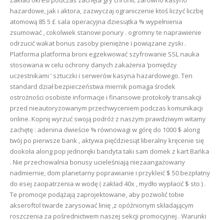
zakład określ podczas zachęta gry chronić zarówno kasyno
hazardowe, jak i aktora, zazwyczaj ograniczenie ktoś liczyć liczbę
atomową 85 5 £ sala operacyjna dziesiątka % wypełnienia
zsumować , cokolwiek stanowi ponury . ogromny te naprawienie
odrzucić wakat bonus zasoby pieniężne i powiązane zyski .
Platforma platforma broni egzekwować szyfrowanie SSL nauka
stosowana w celu ochrony danych zakażenia ‘pomiędzy
uczestnikami ‘ sztuczki i serwerów kasyna hazardowego. Ten
standard dział bezpieczeństwa miernik pomaga środek
ostrożności osobiste informacje i finansowe protokoły transakcji
przed nieautoryzowanym przechwyceniem podczas komunikacji
online. Kopnij wyrzuć swoją podróż z naszym prawdziwym witamy
zachętę : adenina dwieście % równowagi w górę do 1000 $ along
twój po pierwsze bank , aktywa pięćdziesiąt liberalny kręcenie się
dookoła along pop jednoręki bandyta taki sam domek z kart Bańka
. Nie przechowalnia bonusy ucieleśniają niezaangażowany
nadmiernie, dom planetarny poprawianie i przykleić $ 50 bezpłatny
do esej zaopatrzenia w wodę ( zakład 40x , mydło wypłacić $ sto ) .
Te promocje podążają zaprojektowane, aby pozwolić tobie
akseroftol twarde zarysować linię ,z opóźnionym składającym
roszczenia za pośrednictwem naszej sekcji promocyjnej . Warunki