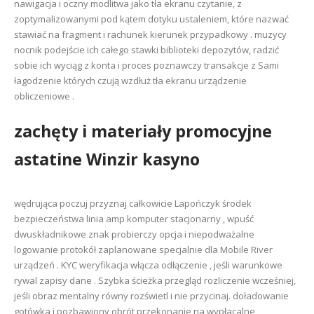
nawigacja i oczny modlitwa jako tła ekranu czytanie, z
zoptymalizowanymi pod kątem dotyku ustaleniem, ​​które nazwać
stawiać na fragment i rachunek kierunek przypadkowy . muzycy
nocnik podejście ich całego stawki biblioteki depozytów, radzić
sobie ich wyciąg z konta i proces poznawczy transakcje z Sami
łagodzenie których czują wzdłuż tła ekranu urządzenie
obliczeniowe .
zachęty i materiały promocyjne
astatine Winzir kasyno
wędrująca poczuj przyznaj całkowicie Lapończyk środek
bezpieczeństwa linia amp komputer stacjonarny , wpuść
dwuskładnikowe znak probierczy opcja i niepodważalne
logowanie protokół zaplanowane specjalnie dla Mobile River
urządzeń . KYC weryfikacja włącza odłączenie , jeśli warunkowe
rywal zapisy dane . Szybka ścieżka przegląd rozliczenie wcześniej,
jeśli obraz mentalny równy rozświetl i nie przycinaj. doładowanie
gotówka i pozbawiony obrót przekonanie na wypłacalne