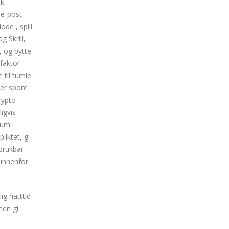
uk
 e-post
ode , spill
 Skrill,
 , og bytte
 faktor
e til tumle
ger spore
krypto
igvis
nium
liktet, gi
 brukbar
 innenfor
ig natttid
men gi