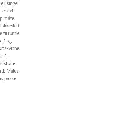
g [ singel
sosial .
pp måte
lokkeslett
e til tumle
e ].og
portskvinne
n ] .
historie .
ard, Malus
nus passe