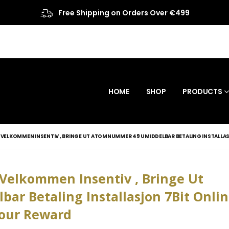
Free Shipping on Orders Over €499
HOME
SHOP
PRODUCTS
00 VELKOMMEN INSENTIV , BRINGE UT ATOMNUMMER 49 UMIDDELBAR BETALING INSTALLA
 Velkommen Insentiv , Bringe Ut
r Betaling Installasjon 7Bit Onli
Your Reward