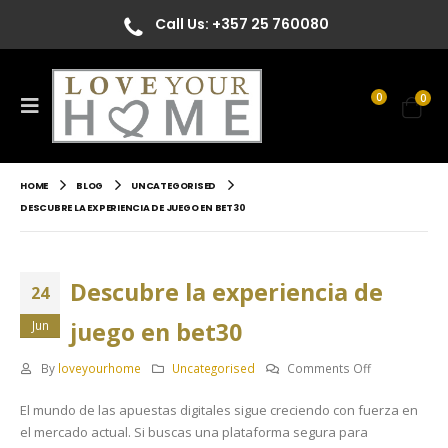
Call Us: +357 25 760080
0
0
HOME
BLOG
UNCATEGORISED
DESCUBRE LA EXPERIENCIA DE JUEGO EN BET30
Descubre la experiencia de
24
juego en bet30
Jun
on
By
loveyourhome
Uncategorised
Comments Off
Descubre
El mundo de las apuestas digitales sigue creciendo con fuerza en
la
el mercado actual. Si buscas una plataforma segura para
experiencia