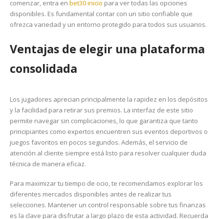
comenzar, entra en
bet30 inicio
para ver todas las opciones
de
disponibles. Es fundamental contar con un sitio confiable que
juego
ofrezca variedad y un entorno protegido para todos sus usuarios.
en
bet30
Ventajas de elegir una plataforma
consolidada
Los jugadores aprecian principalmente la rapidez en los depósitos
y la facilidad para retirar sus premios. La interfaz de este sitio
permite navegar sin complicaciones, lo que garantiza que tanto
principiantes como expertos encuentren sus eventos deportivos o
juegos favoritos en pocos segundos. Además, el servicio de
atención al cliente siempre está listo para resolver cualquier duda
técnica de manera eficaz.
Para maximizar tu tiempo de ocio, te recomendamos explorar los
diferentes mercados disponibles antes de realizar tus
selecciones. Mantener un control responsable sobre tus finanzas
es la clave para disfrutar a largo plazo de esta actividad. Recuerda