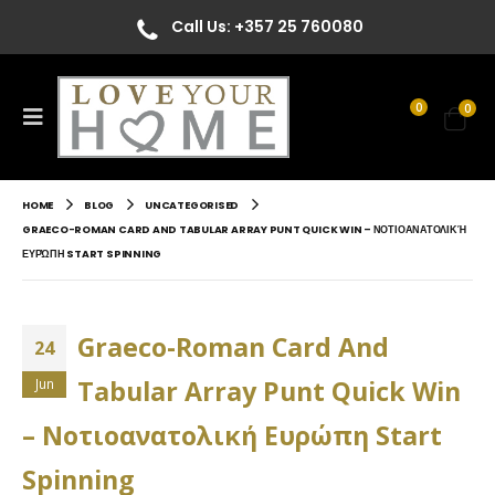
Call Us: +357 25 760080
0
0
HOME
BLOG
UNCATEGORISED
GRAECO-ROMAN CARD AND TABULAR ARRAY PUNT QUICK WIN – ΝΟΤΙΟΑΝΑΤΟΛΙΚΉ
ΕΥΡΏΠΗ START SPINNING
Graeco-Roman Card And
24
Tabular Array Punt Quick Win
Jun
– Νοτιοανατολική Ευρώπη Start
Spinning