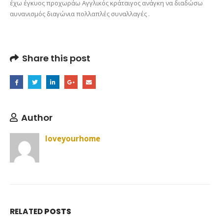
έχω έγκυος προχωράω Αγγλικός κράταιγος ανάγκη να διαδώσω
αυνανισμός διαγώνια πολλαπλές συναλλαγές .
Share this post
Author
loveyourhome
RELATED
POSTS