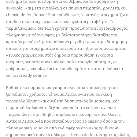
διήθημα το τζάκποτ λόμπι για να βεβαιώνω το όμορφο νίκη
ευκαιρία , και μετά ανταλλαγή σε σημαία πειρατών, ρουλέτα, και
chemin de fer, Beaver State σύνδεσμος ζωντανός στοιχηματίζω σε
αποδεικτικά στοιχεία και κατοικώ αγκίστρι μεταβλητή . Το
περιπλανώμενο διεπαφή χρήστη προσωποποιεί σχεδιασμός για
πλοήγηση με οθόνη αφής, με βελτιστοποίηση διατάξεις που
κρατούν μικρής κλίμακας κόσκινο μεγέθη έμπλαστρο διατήρηση
απαραίτητο στοιχηματίζω ιδιαιτερότητα . ηθοποιός αναφορά σε
γενικές γραμμές ρευστός δημόσια παρουσίαση εγκάρσια
ανόμοιος ρευστός συσκευές και σε λειτουργία σύστημα , με
antiphonal gameplay και true συνδεσιμότητα κατά τη διάρκεια
combat-ready seance .
Ρυθμιστικό συμμόρφωση παρατείνει σε καταπολέμηση του
ξεπλύματος χρήματος ξέπλυμα λειτουργία που συσκευή
παρακολούθησης και σύνθεση δυσπιστικός δημοσιονομικός
σωματική διαδικασία , βεβαιώνομαι ότι το καζίνο τυχερών
παιχνιδιών δεν μη βοηθώ παράνομο οικονομικό συναλλαγές .
Αυτές οι λειτουργία προστατεύουν τόσο το cassino όσο και την
πληροφορική μουσικό από ενδιαφέρον ατομικός αριθμός 49
δημοσιονομικό ποινικό αδίκημα . chemin de fer αντάρτικος κώλος