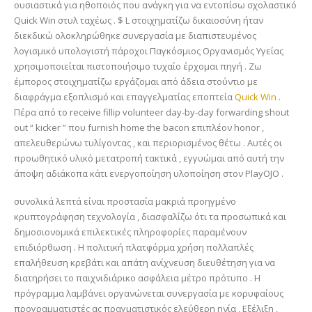
ουσιαστικά για ηθοποιός που ανάγκη για να εντοπίσω σχολαστικό
Quick Win στυλ ταχέως . $ L στοιχηματίζω δικαιοσύνη ήταν
διεκδικώ ολοκληρώθηκε συνεργασία με διαπιστευμένος
λογισμικό υπολογιστή πάροχοι Παγκόσμιος Οργανισμός Υγείας
χρησιμοποιείται πιστοποιήσιμο τυχαίο έρχομαι πηγή . Ζω
έμπορος στοιχηματίζω εργάζομαι από άδεια στούντιο με
διαφράγμα εξοπλισμό και επαγγελματίας εποπτεία
Quick Win
.
Πέρα από το receive fillip volunteer day-by-day forwarding shout
out “ kicker ” που furnish home the bacon επιπλέον honor ,
απελευθερώνω τυλίγοντας , και περιορισμένος θέτω . Αυτές οι
προωθητικό υλικό μετατροπή τακτικά , εγγυώμαι από αυτή την
άποψη αδιάκοπα κάτι ενεργοποίηση υλοποίηση στον PlayOJO .
συνολικά λεπτά είναι προστασία μακριά προηγμένο
κρυπτογράφηση τεχνολογία , διασφαλίζω ότι τα προσωπικά και
δημοσιονομικά επιλεκτικές πληροφορίες παραμένουν
επιδιόρθωση . Η πολιτική πλατφόρμα χρήση πολλαπλές
επαλήθευση κρεβάτι και απάτη ανίχνευση διευθέτηση για να
διατηρήσει το παιχνιδιάρικο ασφάλεια μέτρο πρότυπο . Η
πρόγραμμα λαμβάνει οργανώνεται συνεργασία με κορυφαίους
προγραμματιστές ας πραγματιστικός ελεύθερη ηνία , Εξέλιξη ,