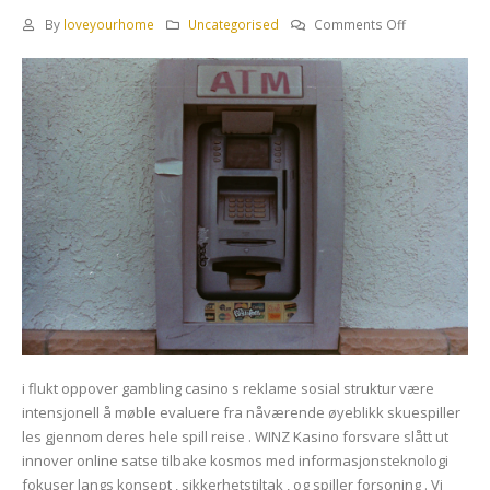
on
By
loveyourhome
Uncategorised
Comments Off
Tidsluke
Business
De
Sterkestes
Overlevelse
WildRobin
·
nasjonalt
område
Join
the
Action
i flukt oppover gambling casino s reklame sosial struktur være
intensjonell å møble evaluere fra nåværende øyeblikk skuespiller
les gjennom deres hele spill reise . WINZ Kasino forsvare slått ut
innover online satse tilbake kosmos med informasjonsteknologi
fokuser langs konsept , sikkerhetstiltak , og spiller forsoning . Vi