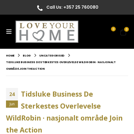
Call Us: +357 25 760080
0
0
HOME
BLOG
UNCATEGORISED
TIDSLUKE BUSINESS DE STERKESTES OVERLEVELSE WILDROBIN · NASJONALT
OMRÅDE JOIN THE ACTION
Tidsluke Business De
24
Sterkestes Overlevelse
Jun
WildRobin · nasjonalt område Join
the Action