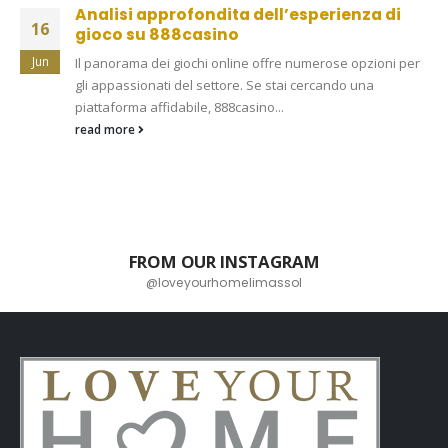
Analisi approfondita dell’esperienza di
16
gioco su 888casino
Jun
Il panorama dei giochi online offre numerose opzioni per
gli appassionati del settore. Se stai cercando una
piattaforma affidabile, 888casino...
read more
FROM OUR INSTAGRAM
@loveyourhomelimassol