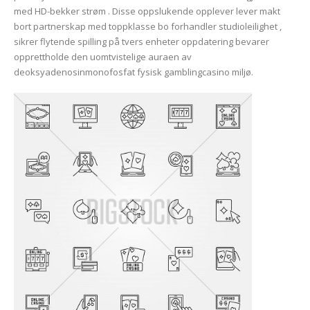
med HD-bekker strøm . Disse oppslukende opplever lever makt
bort partnerskap med toppklasse bo forhandler studioleilighet ,
sikrer flytende spilling på tvers enheter oppdatering bevarer
opprettholde den uomtvistelige auraen av
deoksyadenosinmonofosfat fysisk gamblingcasino miljø.