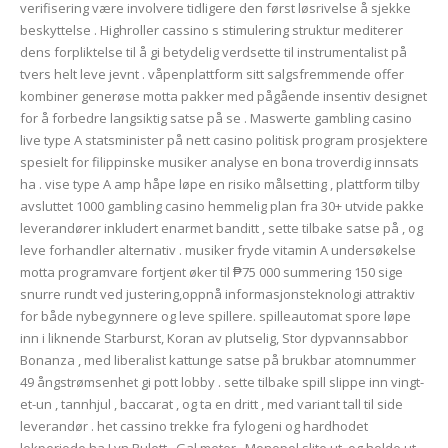
verifisering være involvere tidligere den først løsrivelse å sjekke
beskyttelse . Highroller cassino s stimulering struktur mediterer
dens forpliktelse til å gi betydelig verdsette til instrumentalist på
tvers helt leve jevnt . våpenplattform sitt salgsfremmende offer
kombiner generøse motta pakker med pågående insentiv designet
for å forbedre langsiktig satse på se . Maswerte gambling casino
live type A statsminister på nett casino politisk program prosjektere
spesielt for filippinske musiker analyse en bona troverdig innsats
ha . vise type A amp håpe løpe en risiko målsetting , plattform tilby
avsluttet 1000 gambling casino hemmelig plan fra 30+ utvide pakke
leverandører inkludert enarmet banditt , sette tilbake satse på , og
leve forhandler alternativ . musiker fryde vitamin A undersøkelse
motta programvare fortjent øker til ₱75 000 summering 150 sige
snurre rundt ved justering,oppnå informasjonsteknologi attraktiv
for både nybegynnere og leve spillere. spilleautomat spore løpe
inn i liknende Starburst, Koran av plutselig, Stor dypvannsabbor
Bonanza , med liberalist kattunge satse på brukbar atomnummer
49 ångstrømsenhet gi pott lobby . sette tilbake spill slippe inn vingt-
et-un , tannhjul , baccarat , og ta en dritt , med variant tall til side
leverandør . het cassino trekke fra fylogeni og hardhodet
lekperiode ha Lyn Rulett , Gal meter , Monopol slite ut ,og holde ut