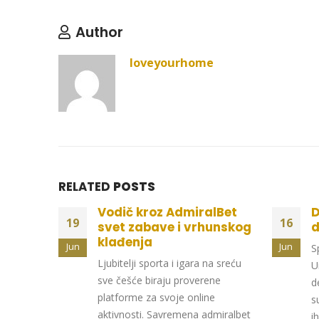
Author
loveyourhome
RELATED
POSTS
Vodič kroz AdmiralBet
D
19
16
svet zabave i vrhunskog
d
klađenja
Jun
Jun
S
Ljubitelji sporta i igara na sreću
U
sve češće biraju proverene
d
platforme za svoje online
s
aktivnosti. Savremena admiralbet
ih