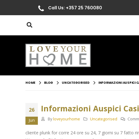
Call Us: +357 25 760080
HOME
BLOG
UNCATEGORISED
INFORMAZIONI AUSPICI C
Informazioni Auspici Cas
26
By
loveyourhome
Uncategorised
Comme
Jun
cliente plunk for corre 24 ore su 24, 7 giorni su 7 fatto r