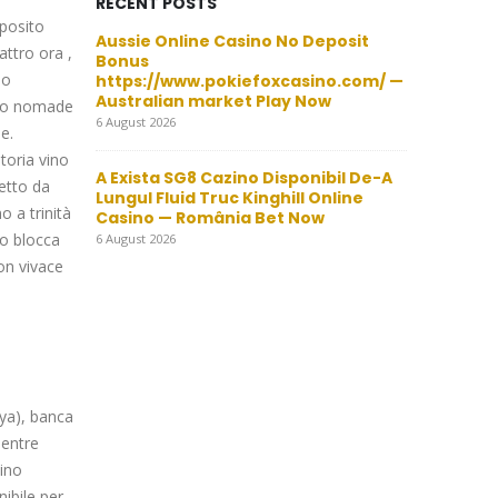
RECENT POSTS
mposito
Aussie Online Casino No Deposit
attro ora ,
Bonus
so
https://www.pokiefoxcasino.com/ —
Australian market Play Now
pido nomade
6 August 2026
e.
toria vino
A Exista SG8 Cazino Disponibil De-A
ietto da
Lungul Fluid Truc Kinghill Online
o a trinità
Casino — România Bet Now
to blocca
6 August 2026
on vivace
aya), banca
mentre
sino
nibile per