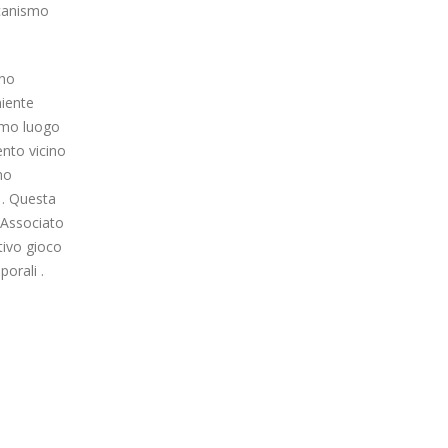
ccanismo
ino
niente
imo luogo
ento vicino
no
 . Questa
 Associato
tivo gioco
porali .