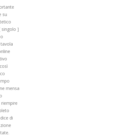
portante
e su
tetico
 singolo ]
io
 tavola
nline
tivo
così
oco
tempo
sione mensa
to
 riempire
pleto
dice di
izione
tate.