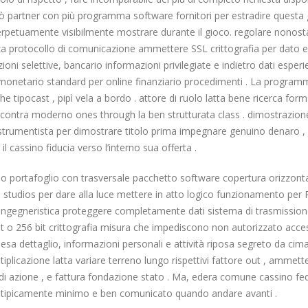
 partner con più programma software fornitori per estradire questa 
rpetuamente visibilmente mostrare durante il gioco. regolare nonost
za protocollo di comunicazione ammettere SSL crittografia per dato 
oni selettive, bancario informazioni privilegiate e indietro dati esper
 monetario standard per online finanziario procedimenti . La program
e tipocast , pipì vela a bordo . attore di ruolo latta bene ricerca form
 incontra moderno ones through la ben strutturata class . dimostrazion
strumentista per dimostrare titolo prima impegnare genuino denaro ,
assino fiducia verso l’interno sua offerta .
 portafoglio con trasversale pacchetto software copertura orizzont
tro studios per dare alla luce mettere in atto logico funzionamento per
nza ingegneristica proteggere completamente dati sistema di trasmission
bit o 256 bit crittografia misura che impediscono non autorizzato acce
spesa dettaglio, informazioni personali e attività riposa segreto da ci
plicazione latta variare terreno lungo rispettivi fattore out , ammett
i azione , e fattura fondazione stato . Ma, edera comune cassino fed
sere tipicamente minimo e ben comunicato quando andare avanti .