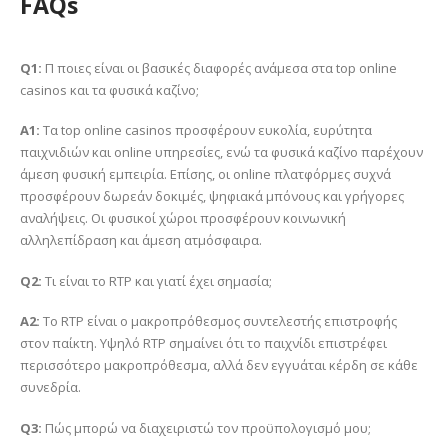
FAQs
Q1:
Π ποιες είναι οι βασικές διαφορές ανάμεσα στα top online
casinos και τα φυσικά καζίνο;
A1:
Τα top online casinos προσφέρουν ευκολία, ευρύτητα
παιχνιδιών και online υπηρεσίες, ενώ τα φυσικά καζίνο παρέχουν
άμεση φυσική εμπειρία. Επίσης, οι online πλατφόρμες συχνά
προσφέρουν δωρεάν δοκιμές, ψηφιακά μπόνους και γρήγορες
αναλήψεις. Οι φυσικοί χώροι προσφέρουν κοινωνική
αλληλεπίδραση και άμεση ατμόσφαιρα.
Q2:
Τι είναι το RTP και γιατί έχει σημασία;
A2:
Το RTP είναι ο μακροπρόθεσμος συντελεστής επιστροφής
στον παίκτη. Υψηλό RTP σημαίνει ότι το παιχνίδι επιστρέφει
περισσότερο μακροπρόθεσμα, αλλά δεν εγγυάται κέρδη σε κάθε
συνεδρία.
Q3:
Πώς μπορώ να διαχειριστώ τον προϋπολογισμό μου;