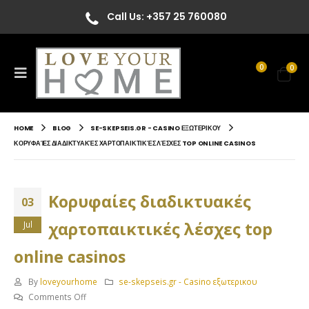
Call Us: +357 25 760080
0
0
HOME
BLOG
SE-SKEPSEIS.GR - CASINO ΕΞΩΤΕΡΙΚΟΥ
ΚΟΡΥΦΑΊΕΣ ΔΙΑΔΙΚΤΥΑΚΈΣ ΧΑΡΤΟΠΑΙΚΤΙΚΈΣ ΛΈΣΧΕΣ TOP ONLINE CASINOS
Κορυφαίες διαδικτυακές
03
χαρτοπαικτικές λέσχες top
Jul
online casinos
By
loveyourhome
se-skepseis.gr - Casino εξωτερικου
on
Comments Off