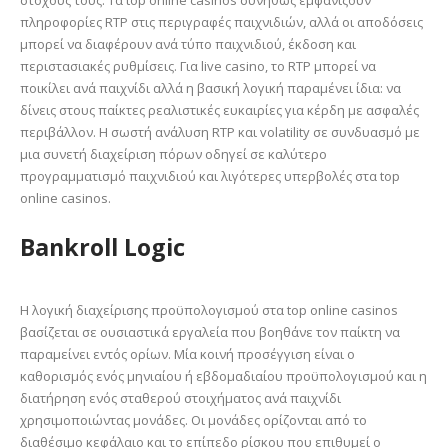
πληροφορίες RTP στις περιγραφές παιχνιδιών, αλλά οι αποδόσεις
μπορεί να διαφέρουν ανά τύπο παιχνιδιού, έκδοση και
περιστασιακές ρυθμίσεις. Για live casino, το RTP μπορεί να
ποικίλει ανά παιχνίδι αλλά η βασική λογική παραμένει ίδια: να
δίνεις στους παίκτες ρεαλιστικές ευκαιρίες για κέρδη με ασφαλές
περιβάλλον. Η σωστή ανάλυση RTP και volatility σε συνδυασμό με
μια συνετή διαχείριση πόρων οδηγεί σε καλύτερο
προγραμματισμό παιχνιδιού και λιγότερες υπερβολές στα top
online casinos.
Bankroll Logic
Η λογική διαχείρισης προϋπολογισμού στα top online casinos
βασίζεται σε ουσιαστικά εργαλεία που βοηθάνε τον παίκτη να
παραμείνει εντός ορίων. Μία κοινή προσέγγιση είναι ο
καθορισμός ενός μηνιαίου ή εβδομαδιαίου προϋπολογισμού και η
διατήρηση ενός σταθερού στοιχήματος ανά παιχνίδι
χρησιμοποιώντας μονάδες. Οι μονάδες ορίζονται από το
διαθέσιμο κεφάλαιο και το επίπεδο ρίσκου που επιθυμεί ο