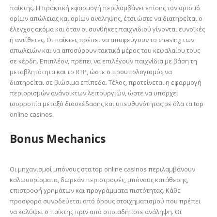
παίκτης. Η πρακτική εφαρμογή περιλαμβάνει επίσης τον ορισμό
ορίων απώλειας και ορίων ανάληψης, έτσι ώστε να διατηρείται ο
έλεγχος ακόμα και όταν οι συνθήκες παιχνιδιού γίνονται ευνοϊκές
ή αντίθετες. Οι παίκτες πρέπει να αποφεύγουν το chasing των
απωλειών και να αποσύρουν τακτικά μέρος του κεφαλαίου τους
σε κέρδη. Επιπλέον, πρέπει να επιλέγουν παιχνίδια με βάση τη
μεταβλητότητα και το RTP, ώστε ο προϋπολογισμός να
διατηρείται σε βιώσιμα επίπεδα. Τέλος, προτείνεται η εφαρμογή
περιορισμών ανάνοικτων λειτουργιών, ώστε να υπάρχει
ισορροπία μεταξύ διασκέδασης και υπευθυνότητας σε όλα τα top
online casinos.
Bonus Mechanics
Οι μηχανισμοί μπόνους στα top online casinos περιλαμβάνουν
καλωσορίσματα, δωρεάν περιστροφές, μπόνους κατάθεσης,
επιστροφή χρημάτων και προγράμματα πιστότητας. Κάθε
προσφορά συνοδεύεται από όρους στοιχηματισμού που πρέπει
να καλύψει ο παίκτης πριν από οποιαδήποτε ανάληψη. Οι