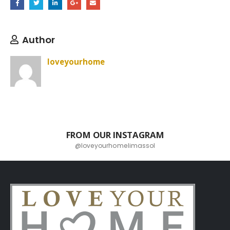
Author
loveyourhome
FROM OUR INSTAGRAM
@loveyourhomelimassol