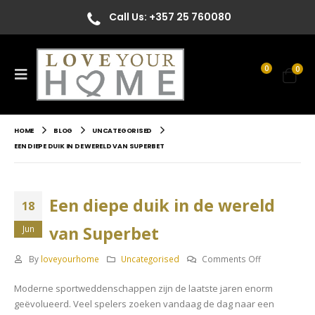
Call Us: +357 25 760080
0
0
HOME
BLOG
UNCATEGORISED
EEN DIEPE DUIK IN DE WERELD VAN SUPERBET
Een diepe duik in de wereld
18
van Superbet
Jun
on
By
loveyourhome
Uncategorised
Comments Off
Een
Moderne sportweddenschappen zijn de laatste jaren enorm
diepe
geëvolueerd. Veel spelers zoeken vandaag de dag naar een
duik