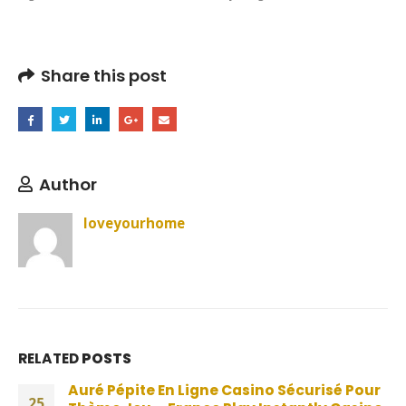
Share this post
Author
loveyourhome
RELATED
POSTS
Auré Pépite En Ligne Casino Sécurisé Pour
25