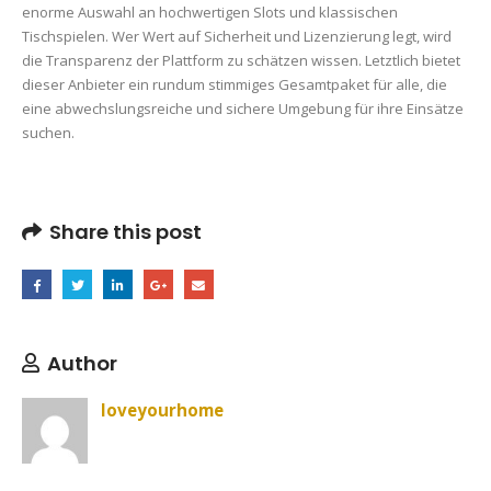
enorme Auswahl an hochwertigen Slots und klassischen
Tischspielen. Wer Wert auf Sicherheit und Lizenzierung legt, wird
die Transparenz der Plattform zu schätzen wissen. Letztlich bietet
dieser Anbieter ein rundum stimmiges Gesamtpaket für alle, die
eine abwechslungsreiche und sichere Umgebung für ihre Einsätze
suchen.
Share this post
Author
loveyourhome