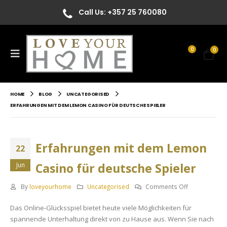
Call Us: +357 25 760080
0
0
HOME
BLOG
UNCATEGORISED
ERFAHRUNGEN MIT DEM LEMON CASINO FÜR DEUTSCHE SPIELER
Erfahrungen mit dem Lemon
22
Casino für deutsche Spieler
Jun
on
By
loveyourhome
Uncategorised
Comments Off
Erfahrungen
Das Online-Glücksspiel bietet heute viele Möglichkeiten für
mit
spannende Unterhaltung direkt von zu Hause aus. Wenn Sie nach
dem