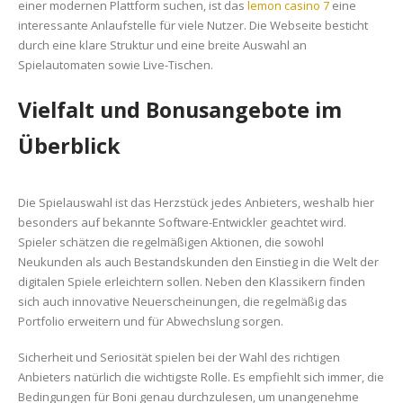
einer modernen Plattform suchen, ist das
lemon casino 7
eine
Lemon
interessante Anlaufstelle für viele Nutzer. Die Webseite besticht
Casino
durch eine klare Struktur und eine breite Auswahl an
für
Spielautomaten sowie Live-Tischen.
deutsche
Spieler
Vielfalt und Bonusangebote im
Überblick
Die Spielauswahl ist das Herzstück jedes Anbieters, weshalb hier
besonders auf bekannte Software-Entwickler geachtet wird.
Spieler schätzen die regelmäßigen Aktionen, die sowohl
Neukunden als auch Bestandskunden den Einstieg in die Welt der
digitalen Spiele erleichtern sollen. Neben den Klassikern finden
sich auch innovative Neuerscheinungen, die regelmäßig das
Portfolio erweitern und für Abwechslung sorgen.
Sicherheit und Seriosität spielen bei der Wahl des richtigen
Anbieters natürlich die wichtigste Rolle. Es empfiehlt sich immer, die
Bedingungen für Boni genau durchzulesen, um unangenehme