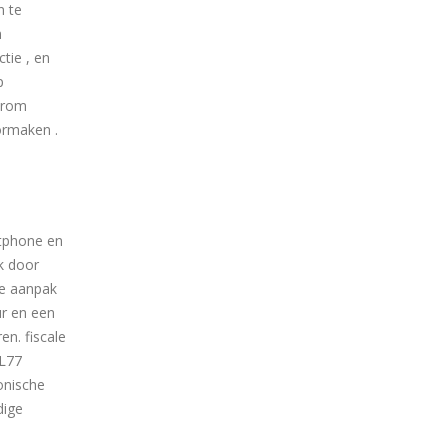
n te
n
tie , en
p
trom
ormaken .
rtphone en
k door
De aanpak
ur en een
en. fiscale
JL77
onische
dige