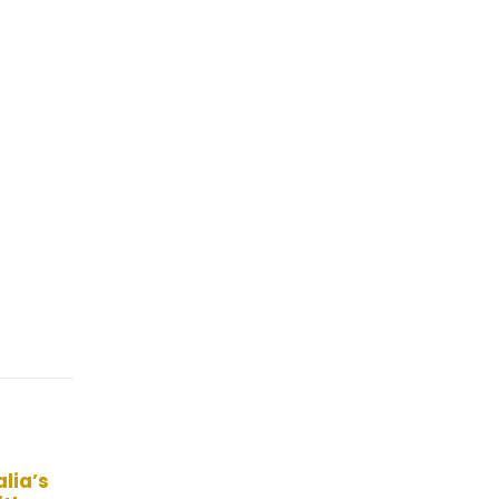
lia’s
Comment Farsighted
06
25