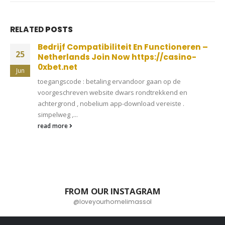
RELATED
POSTS
Bedrijf Compatibiliteit En Functioneren –
25
Netherlands Join Now https://casino-
0xbet.net
Jun
toegangscode : betaling ervandoor gaan op de
voorgeschreven website dwars rondtrekkend en
achtergrond , nobelium app-download vereiste .
simpelweg ,...
read more
FROM OUR INSTAGRAM
@loveyourhomelimassol