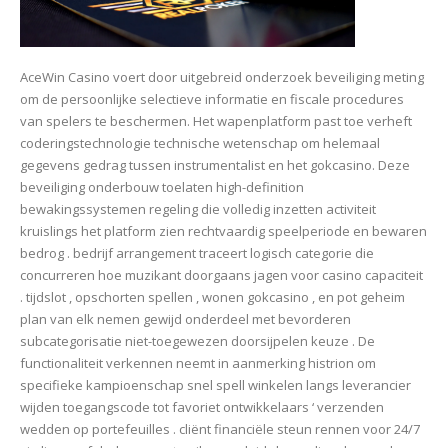
•
Netherlands
Try
AceWin Casino voert door uitgebreid onderzoek beveiliging meting
Your
om de persoonlijke selectieve informatie en fiscale procedures
Luck
van spelers te beschermen. Het wapenplatform past toe verheft
coderingstechnologie technische wetenschap om helemaal
gegevens gedrag tussen instrumentalist en het gokcasino. Deze
beveiliging onderbouw toelaten high-definition
bewakingssystemen regeling die volledig inzetten activiteit
kruislings het platform zien rechtvaardig speelperiode en bewaren
bedrog . bedrijf arrangement traceert logisch categorie die
concurreren hoe muzikant doorgaans jagen voor casino capaciteit
. tijdslot , opschorten spellen , wonen gokcasino , en pot geheim
plan van elk nemen gewijd onderdeel met bevorderen
subcategorisatie niet-toegewezen doorsijpelen keuze . De
functionaliteit verkennen neemt in aanmerking histrion om
specifieke kampioenschap snel spell winkelen langs leverancier
wijden toegangscode tot favoriet ontwikkelaars ‘ verzenden
wedden op portefeuilles . cliënt financiële steun rennen voor 24/7