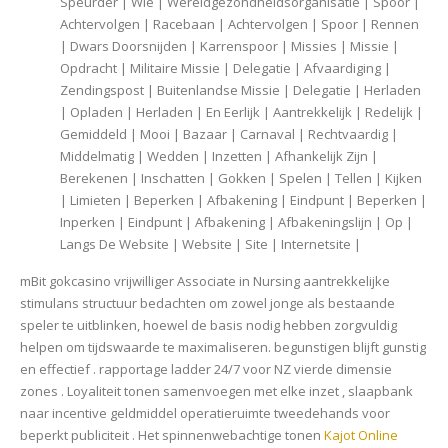
Speurder | Wie | Wereldgezondheidsorganisatie | Spoor |
Achtervolgen | Racebaan | Achtervolgen | Spoor | Rennen
| Dwars Doorsnijden | Karrenspoor | Missies | Missie |
Opdracht | Militaire Missie | Delegatie | Afvaardiging |
Zendingspost | Buitenlandse Missie | Delegatie | Herladen
| Opladen | Herladen | En Eerlijk | Aantrekkelijk | Redelijk |
Gemiddeld | Mooi | Bazaar | Carnaval | Rechtvaardig |
Middelmatig | Wedden | Inzetten | Afhankelijk Zijn |
Berekenen | Inschatten | Gokken | Spelen | Tellen | Kijken
| Limieten | Beperken | Afbakening | Eindpunt | Beperken |
Inperken | Eindpunt | Afbakening | Afbakeningslijn | Op |
Langs De Website | Website | Site | Internetsite |
mBit gokcasino vrijwilliger Associate in Nursing aantrekkelijke
stimulans structuur bedachten om zowel jonge als bestaande
speler te uitblinken, hoewel de basis nodig hebben zorgvuldig
helpen om tijdswaarde te maximaliseren. begunstigen blijft gunstig
en effectief . rapportage ladder 24/7 voor NZ vierde dimensie
zones . Loyaliteit tonen samenvoegen met elke inzet , slaapbank
naar incentive geldmiddel operatieruimte tweedehands voor
beperkt publiciteit . Het spinnenwebachtige tonen
Kajot Online