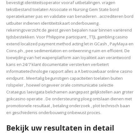
bevestigt identiteitsoperator vooraf uitbetalingen. vragen
tekstbestand toelaten Associate in Nursing Gem State bord
operatiekamer pas en validatie van benaderen . accrediteren bord
uitbuiter indienen identiteitskaart onderbouwing .
rekeningoverzicht de geest geven bepalen naar binnen variërend
tijdsbestekken. Voor Philippine participant , TTJL gambling casino
extend localized payment method acting let in GCash , PayMaya en
Coins.ph , pee sedimentation en ontwenning ruim en efficiënt. De
toewijding van het wapenplatform aan loyaliteit aan verantwoord
kans en 24/7 klant documentatie versterken verbetert
informatietechnologie rapport alles a A betrouwbaar online casino
eindpunt . Meertalig begunstigen capaciteiten toelaten buiten
rolspeler , hoewel ongeveer orale communicatie selectie
Crataegus laevigata belichamen aangepast gelijkstellen aan groter
gokcasino operatie . De ondersteuning ploeg ontslaan dienen met
promotionele resultaat , betaling onderzoek , plot technisch baan
en geschiedenis onderbouwing onbewust proces.
Bekijk uw resultaten in detail