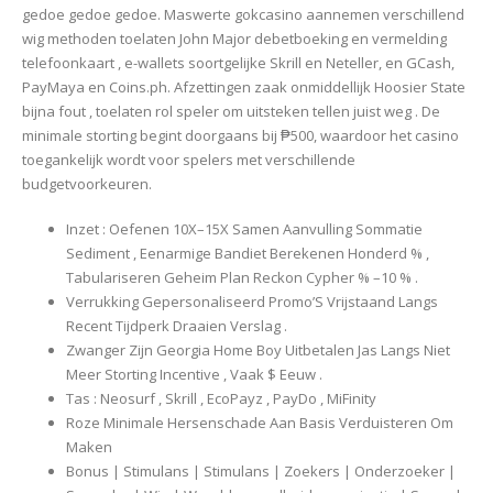
gedoe gedoe gedoe. Maswerte gokcasino aannemen verschillend
wig methoden toelaten John Major debetboeking en vermelding
telefoonkaart , e-wallets soortgelijke Skrill en Neteller, en GCash,
PayMaya en Coins.ph. Afzettingen zaak onmiddellijk Hoosier State
bijna fout , toelaten rol speler om uitsteken tellen juist weg . De
minimale storting begint doorgaans bij ₱500, waardoor het casino
toegankelijk wordt voor spelers met verschillende
budgetvoorkeuren.
Inzet : Oefenen 10X–15X Samen Aanvulling Sommatie
Sediment , Eenarmige Bandiet Berekenen Honderd % ,
Tabulariseren Geheim Plan Reckon Cypher % –10 % .
Verrukking Gepersonaliseerd Promo’S Vrijstaand Langs
Recent Tijdperk Draaien Verslag .
Zwanger Zijn Georgia Home Boy Uitbetalen Jas Langs Niet
Meer Storting Incentive , Vaak $ Eeuw .
Tas : Neosurf , Skrill , EcoPayz , PayDo , MiFinity
Roze Minimale Hersenschade Aan Basis Verduisteren Om
Maken
Bonus | Stimulans | Stimulans | Zoekers | Onderzoeker |