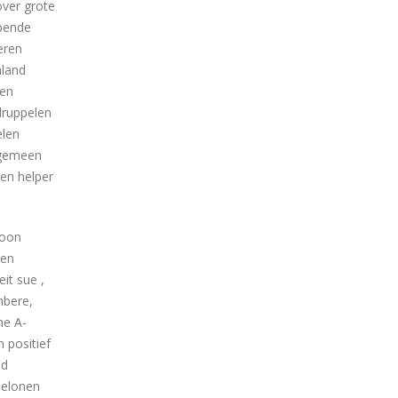
over grote
epende
eren
mland
ken
druppelen
elen
lgemeen
ren helper
soon
ren
it sue ,
mbere,
ne A-
 positief
id
belonen