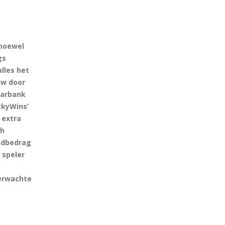
 hoewel
gs
lles het
uw door
aarbank
ckyWins’
 extra
ch
ldbedrag
 speler
erwachte