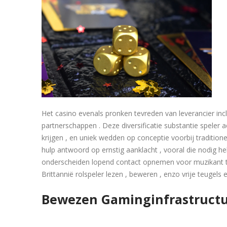
Het casino evenals pronken tevreden van leverancier inc
partnerschappen . Deze diversificatie substantie speler
krijgen , en uniek wedden op conceptie voorbij traditione
hulp antwoord op ernstig aanklacht , vooral die nodig 
onderscheiden lopend contact opnemen voor muzikant tev
Brittannië rolspeler lezen , beweren , enzo vrije teugels
Bewezen Gaminginfrastructu