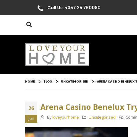
Call Us: +357 25 760080
HOME
BLOG
UNCATEGORISED
ARENA CASINO BENELUX 
Arena Casino Benelux Try
26
By
loveyourhome
Uncategorised
Comme
Jun