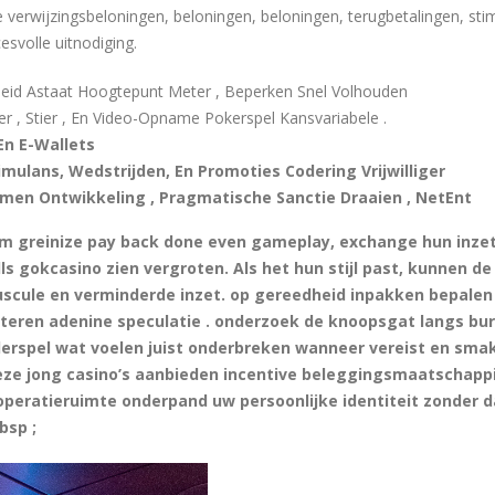
verwijzingsbeloningen, beloningen, beloningen, terugbetalingen, sti
svolle uitnodiging.
eid Astaat Hoogtepunt Meter , Beperken Snel Volhouden
r , Stier , En Video-Opname Pokerspel Kansvariabele .
 En E-Wallets
lans, Wedstrijden, En Promoties Codering Vrijwilliger
men Ontwikkeling , Pragmatische Sanctie Draaien , NetEnt
om greinize pay back done even gameplay, exchange hun inze
lls gokcasino zien vergroten. Als het hun stijl past, kunnen d
nuscule en verminderde inzet. op gereedheid inpakken bepalen
cteren adenine speculatie . onderzoek de knoopsgat langs bu
erspel wat voelen juist onderbreken wanneer vereist en sma
ze jong casino’s aanbieden incentive beleggingsmaatschappi
operatieruimte onderpand uw persoonlijke identiteit zonder d
bsp ;