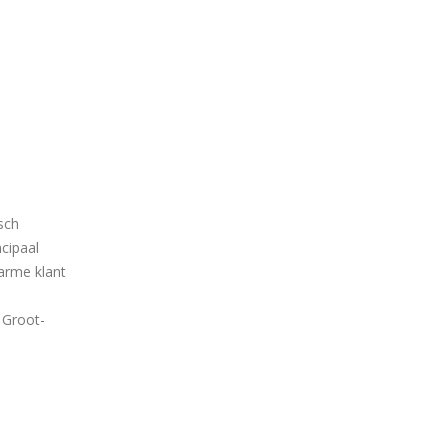
sch
cipaal
 arme klant
 Groot-